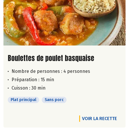
Lire la suite de la recette
Boulettes de poulet basquaise
Nombre de personnes :
4 personnes
Préparation : 15 min
Cuisson : 30 min
Plat principal
Sans porc
VOIR LA RECETTE