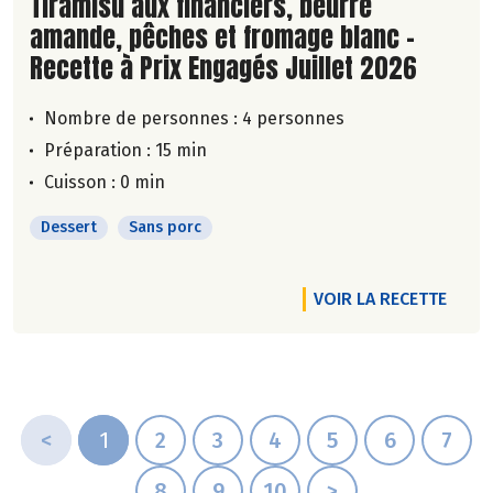
Lire la suite de la recette
Tiramisu aux financiers, beurre
amande, pêches et fromage blanc -
Recette à Prix Engagés Juillet 2026
Nombre de personnes :
4 personnes
Préparation : 15 min
Cuisson : 0 min
Dessert
Sans porc
VOIR LA RECETTE
<
1
2
3
4
5
6
7
8
9
10
>