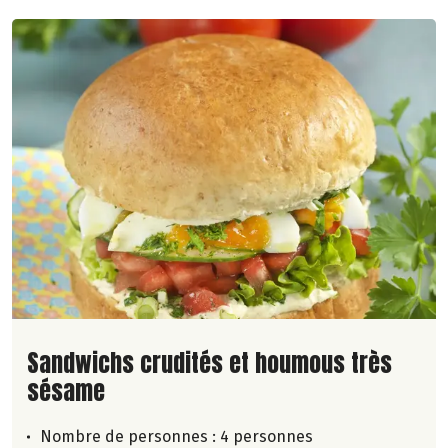
Lire la suite de la recette
Sandwichs crudités et houmous très
sésame
Nombre de personnes :
4 personnes