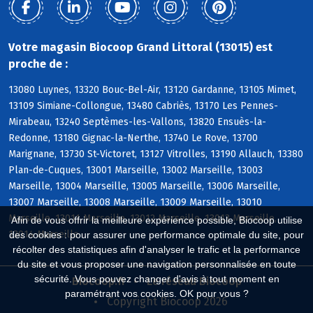
Votre magasin Biocoop Grand Littoral (13015) est
proche de :
13080 Luynes, 13320 Bouc-Bel-Air, 13120 Gardanne, 13105 Mimet,
13109 Simiane-Collongue, 13480 Cabriès, 13170 Les Pennes-
Mirabeau, 13240 Septèmes-les-Vallons, 13820 Ensuès-la-
Redonne, 13180 Gignac-la-Nerthe, 13740 Le Rove, 13700
Marignane, 13730 St-Victoret, 13127 Vitrolles, 13190 Allauch, 13380
Plan-de-Cuques, 13001 Marseille, 13002 Marseille, 13003
Marseille, 13004 Marseille, 13005 Marseille, 13006 Marseille,
13007 Marseille, 13008 Marseille, 13009 Marseille, 13010
Marseille, 13011 Marseille, 13012 Marseille, 13013 Marseille,
Afin de vous offrir la meilleure expérience possible, Biocoop utilise
13014 Marseille
des cookies : pour assurer une performance optimale du site, pour
récolter des statistiques afin d'analyser le trafic et la performance
du site et vous proposer une navigation personnalisée en toute
sécurité. Vous pouvez changer d'avis à tout moment en
Biocoop.fr
Le réseau Biocoop
paramétrant vos cookies. OK pour vous ?
Copyright Biocoop 2026