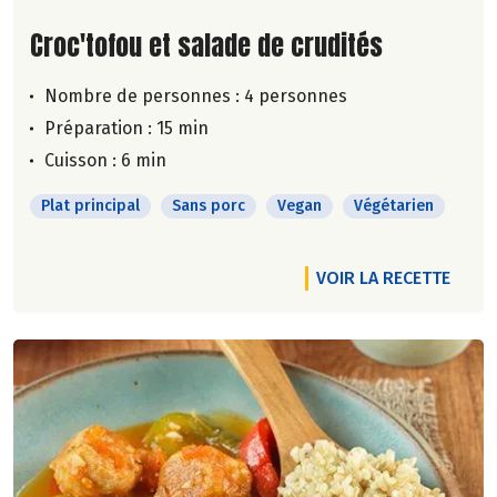
Lire la suite de la recette
Croc'tofou et salade de crudités
Nombre de personnes :
4 personnes
Préparation : 15 min
Cuisson : 6 min
Plat principal
Sans porc
Vegan
Végétarien
VOIR LA RECETTE