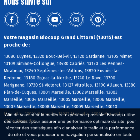
Nous suivre sur
Votre magasin Biocoop Grand Littoral (13015) est
proche de :
13080 Luynes, 13320 Bouc-Bel-Air, 13120 Gardanne, 13105 Mimet,
13109 Simiane-Collongue, 13480 Cabriès, 13170 Les Pennes-
Mirabeau, 13240 Septèmes-les-Vallons, 13820 Ensuès-la-
Redonne, 13180 Gignac-la-Nerthe, 13740 Le Rove, 13700
Marignane, 13730 St-Victoret, 13127 Vitrolles, 13190 Allauch, 13380
Plan-de-Cuques, 13001 Marseille, 13002 Marseille, 13003
Marseille, 13004 Marseille, 13005 Marseille, 13006 Marseille,
13007 Marseille, 13008 Marseille, 13009 Marseille, 13010
Marseille, 13011 Marseille, 13012 Marseille, 13013 Marseille,
Afin de vous offrir la meilleure expérience possible, Biocoop utilise
13014 Marseille
des cookies : pour assurer une performance optimale du site, pour
récolter des statistiques afin d'analyser le trafic et la performance
du site et vous proposer une navigation personnalisée en toute