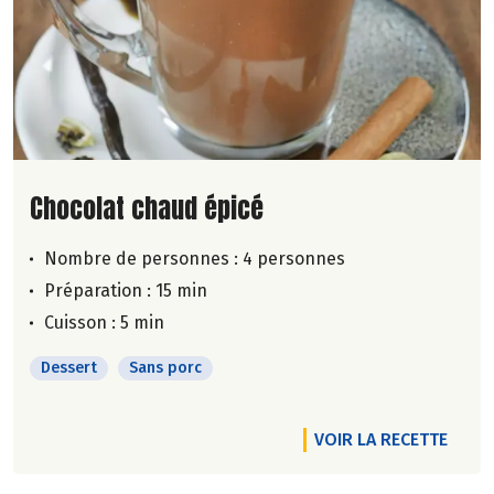
Lire la suite de la recette
Chocolat chaud épicé
Nombre de personnes :
4 personnes
Préparation : 15 min
Cuisson : 5 min
Dessert
Sans porc
VOIR LA RECETTE