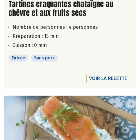
Lire la suite de la recette
Tartines craquantes chataîgne au
chèvre et aux fruits secs
Nombre de personnes :
4 personnes
Préparation : 15 min
Cuisson : 0 min
Entrée
Sans porc
VOIR LA RECETTE