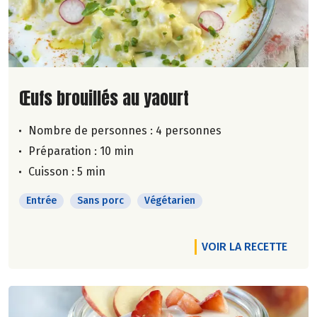
Lire la suite de la recette
Œufs brouillés au yaourt
Nombre de personnes :
4 personnes
Préparation : 10 min
Cuisson : 5 min
Entrée
Sans porc
Végétarien
VOIR LA RECETTE