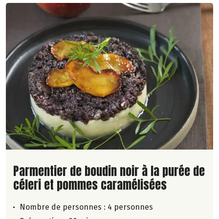
Lire la suite de la recette
Parmentier de boudin noir à la purée de
céleri et pommes caramélisées
Nombre de personnes :
4 personnes