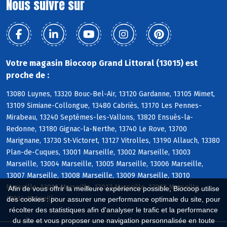
Nous suivre sur
Votre magasin Biocoop Grand Littoral (13015) est
proche de :
13080 Luynes, 13320 Bouc-Bel-Air, 13120 Gardanne, 13105 Mimet,
13109 Simiane-Collongue, 13480 Cabriès, 13170 Les Pennes-
Mirabeau, 13240 Septèmes-les-Vallons, 13820 Ensuès-la-
Redonne, 13180 Gignac-la-Nerthe, 13740 Le Rove, 13700
Marignane, 13730 St-Victoret, 13127 Vitrolles, 13190 Allauch, 13380
Plan-de-Cuques, 13001 Marseille, 13002 Marseille, 13003
Marseille, 13004 Marseille, 13005 Marseille, 13006 Marseille,
13007 Marseille, 13008 Marseille, 13009 Marseille, 13010
Marseille, 13011 Marseille, 13012 Marseille, 13013 Marseille,
Afin de vous offrir la meilleure expérience possible, Biocoop utilise
13014 Marseille
des cookies : pour assurer une performance optimale du site, pour
récolter des statistiques afin d'analyser le trafic et la performance
du site et vous proposer une navigation personnalisée en toute