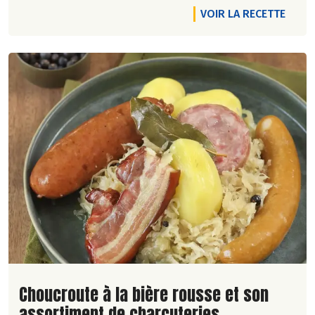
VOIR LA RECETTE
Lire la suite de la recette
Choucroute à la bière rousse et son
assortiment de charcuteries