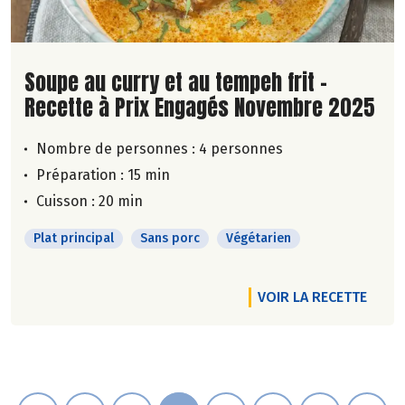
Lire la suite de la recette
Soupe au curry et au tempeh frit -
Recette à Prix Engagés Novembre 2025
Nombre de personnes :
4 personnes
Préparation : 15 min
Cuisson : 20 min
Plat principal
Sans porc
Végétarien
VOIR LA RECETTE