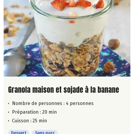
Lire la suite de la recette
Granola maison et sojade à la banane
Nombre de personnes :
4 personnes
Préparation : 20 min
Cuisson : 25 min
Dessert
Sans porc