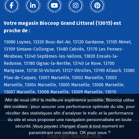
Votre magasin Biocoop Grand Littoral (13015) est
proche de :
13080 Luynes, 13320 Bouc-Bel-Air, 13120 Gardanne, 13105 Mimet,
13109 Simiane-Collongue, 13480 Cabriès, 13170 Les Pennes-
Mirabeau, 13240 Septèmes-les-Vallons, 13820 Ensuès-la-
Redonne, 13180 Gignac-la-Nerthe, 13740 Le Rove, 13700
Marignane, 13730 St-Victoret, 13127 Vitrolles, 13190 Allauch, 13380
Plan-de-Cuques, 13001 Marseille, 13002 Marseille, 13003
Marseille, 13004 Marseille, 13005 Marseille, 13006 Marseille,
13007 Marseille, 13008 Marseille, 13009 Marseille, 13010
Marseille, 13011 Marseille, 13012 Marseille, 13013 Marseille,
Afin de vous offrir la meilleure expérience possible, Biocoop utilise
13014 Marseille
des cookies : pour assurer une performance optimale du site, pour
récolter des statistiques afin d'analyser le trafic et la performance
du site et vous proposer une navigation personnalisée en toute
sécurité. Vous pouvez changer d'avis à tout moment en
Biocoop.fr
Le réseau Biocoop
paramétrant vos cookies. OK pour vous ?
Copyright Biocoop 2026