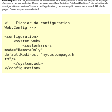
Remarques :
La page d'erreurs actuellement affichée peut être remplacée par une page
d'erreurs personnalisée. Pour ce faire, modifiez l'attribut "defaultRedirect" de la balise de
configuration <customErrors> de l'application, de sorte qu'il pointe vers une URL de la
page d'erreurs personnalisée !
<!-- Fichier de configuration 
Web.Config -->

<configuration>

    <system.web>

        <customErrors 
mode="RemoteOnly" 
defaultRedirect="mycustompage.h
tm"/>

    </system.web>

</configuration>