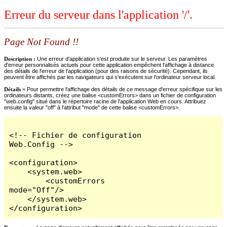
Erreur du serveur dans l'application '/'.
Page Not Found !!
Description :
Une erreur d'application s'est produite sur le serveur. Les paramètres
d'erreur personnalisés actuels pour cette application empêchent l'affichage à distance
des détails de l'erreur de l'application (pour des raisons de sécurité). Cependant, ils
peuvent être affichés par les navigateurs qui s'exécutent sur l'ordinateur serveur local.
Détails =
Pour permettre l'affichage des détails de ce message d'erreur spécifique sur les
ordinateurs distants, créez une balise <customErrors> dans un fichier de configuration
"web.config" situé dans le répertoire racine de l'application Web en cours. Attribuez
ensuite la valeur "off" à l'attribut "mode" de cette balise <customErrors>.
<!-- Fichier de configuration 
Web.Config -->

<configuration>

    <system.web>

        <customErrors 
mode="Off"/>

    </system.web>

</configuration>