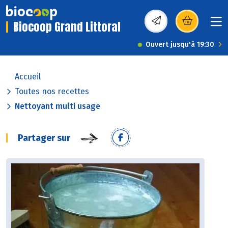
Biocoop Grand Littoral
(s’ouvre dans une nou
Ouvert jusqu'à 19:30
Accueil
Toutes nos recettes
Nettoyant multi usage
Partager sur