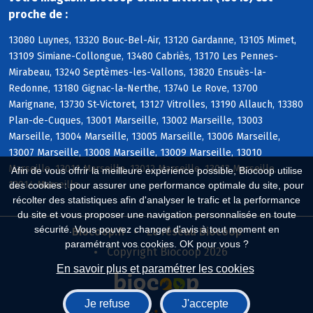
proche de :
13080 Luynes, 13320 Bouc-Bel-Air, 13120 Gardanne, 13105 Mimet,
13109 Simiane-Collongue, 13480 Cabriès, 13170 Les Pennes-
Mirabeau, 13240 Septèmes-les-Vallons, 13820 Ensuès-la-
Redonne, 13180 Gignac-la-Nerthe, 13740 Le Rove, 13700
Marignane, 13730 St-Victoret, 13127 Vitrolles, 13190 Allauch, 13380
Plan-de-Cuques, 13001 Marseille, 13002 Marseille, 13003
Marseille, 13004 Marseille, 13005 Marseille, 13006 Marseille,
13007 Marseille, 13008 Marseille, 13009 Marseille, 13010
Marseille, 13011 Marseille, 13012 Marseille, 13013 Marseille,
Afin de vous offrir la meilleure expérience possible, Biocoop utilise
13014 Marseille
des cookies : pour assurer une performance optimale du site, pour
récolter des statistiques afin d'analyser le trafic et la performance
du site et vous proposer une navigation personnalisée en toute
sécurité. Vous pouvez changer d'avis à tout moment en
Biocoop.fr
Le réseau Biocoop
paramétrant vos cookies. OK pour vous ?
Copyright Biocoop 2026
En savoir plus et paramétrer les cookies
Je refuse
J'accepte