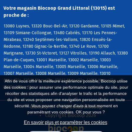
Votre magasin Biocoop Grand Littoral (13015) est
proche de :
13080 Luynes, 13320 Bouc-Bel-Air, 13120 Gardanne, 13105 Mimet,
13109 Simiane-Collongue, 13480 Cabriès, 13170 Les Pennes-
Mirabeau, 13240 Septèmes-les-Vallons, 13820 Ensuès-la-
Redonne, 13180 Gignac-la-Nerthe, 13740 Le Rove, 13700
Marignane, 13730 St-Victoret, 13127 Vitrolles, 13190 Allauch, 13380
Plan-de-Cuques, 13001 Marseille, 13002 Marseille, 13003
Marseille, 13004 Marseille, 13005 Marseille, 13006 Marseille,
13007 Marseille, 13008 Marseille, 13009 Marseille, 13010
Marseille, 13011 Marseille, 13012 Marseille, 13013 Marseille,
Afin de vous offrir la meilleure expérience possible, Biocoop utilise
13014 Marseille
des cookies : pour assurer une performance optimale du site, pour
récolter des statistiques afin d'analyser le trafic et la performance
du site et vous proposer une navigation personnalisée en toute
sécurité. Vous pouvez changer d'avis à tout moment en
Biocoop.fr
Le réseau Biocoop
paramétrant vos cookies. OK pour vous ?
Copyright Biocoop 2026
En savoir plus et paramétrer les cookies