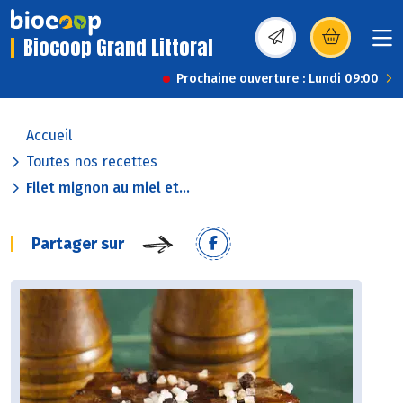
Biocoop Grand Littoral
(s’ouvre dans une nou
Prochaine ouverture : Lundi 09:00
Accueil
Toutes nos recettes
Filet mignon au miel et...
Partager sur