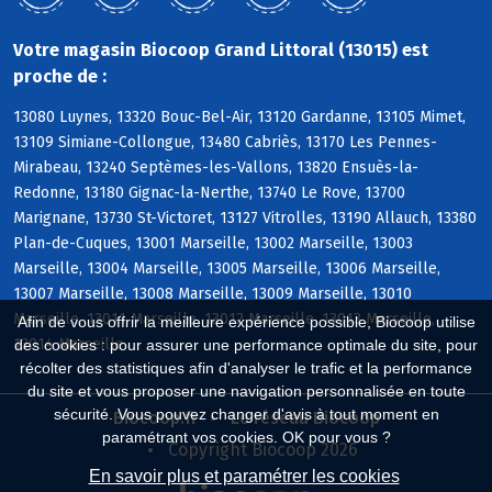
Votre magasin Biocoop Grand Littoral (13015) est
proche de :
13080 Luynes, 13320 Bouc-Bel-Air, 13120 Gardanne, 13105 Mimet,
13109 Simiane-Collongue, 13480 Cabriès, 13170 Les Pennes-
Mirabeau, 13240 Septèmes-les-Vallons, 13820 Ensuès-la-
Redonne, 13180 Gignac-la-Nerthe, 13740 Le Rove, 13700
Marignane, 13730 St-Victoret, 13127 Vitrolles, 13190 Allauch, 13380
Plan-de-Cuques, 13001 Marseille, 13002 Marseille, 13003
Marseille, 13004 Marseille, 13005 Marseille, 13006 Marseille,
13007 Marseille, 13008 Marseille, 13009 Marseille, 13010
Marseille, 13011 Marseille, 13012 Marseille, 13013 Marseille,
Afin de vous offrir la meilleure expérience possible, Biocoop utilise
13014 Marseille
des cookies : pour assurer une performance optimale du site, pour
récolter des statistiques afin d'analyser le trafic et la performance
du site et vous proposer une navigation personnalisée en toute
sécurité. Vous pouvez changer d'avis à tout moment en
Biocoop.fr
Le réseau Biocoop
paramétrant vos cookies. OK pour vous ?
Copyright Biocoop 2026
En savoir plus et paramétrer les cookies