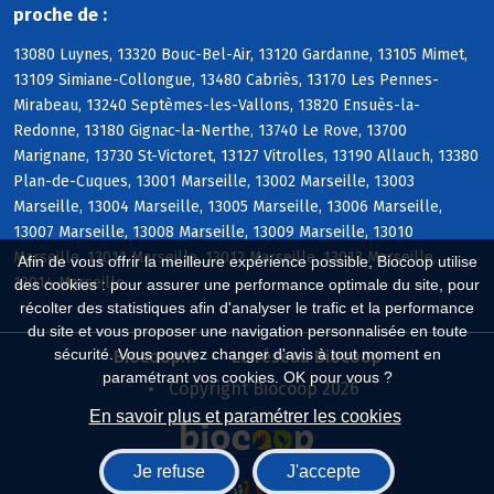
proche de :
13080 Luynes, 13320 Bouc-Bel-Air, 13120 Gardanne, 13105 Mimet,
13109 Simiane-Collongue, 13480 Cabriès, 13170 Les Pennes-
Mirabeau, 13240 Septèmes-les-Vallons, 13820 Ensuès-la-
Redonne, 13180 Gignac-la-Nerthe, 13740 Le Rove, 13700
Marignane, 13730 St-Victoret, 13127 Vitrolles, 13190 Allauch, 13380
Plan-de-Cuques, 13001 Marseille, 13002 Marseille, 13003
Marseille, 13004 Marseille, 13005 Marseille, 13006 Marseille,
13007 Marseille, 13008 Marseille, 13009 Marseille, 13010
Marseille, 13011 Marseille, 13012 Marseille, 13013 Marseille,
Afin de vous offrir la meilleure expérience possible, Biocoop utilise
13014 Marseille
des cookies : pour assurer une performance optimale du site, pour
récolter des statistiques afin d'analyser le trafic et la performance
du site et vous proposer une navigation personnalisée en toute
sécurité. Vous pouvez changer d'avis à tout moment en
Biocoop.fr
Le réseau Biocoop
paramétrant vos cookies. OK pour vous ?
Copyright Biocoop 2026
En savoir plus et paramétrer les cookies
Je refuse
J'accepte
Réalisé par