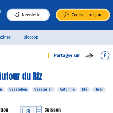
Newsletter
Courses en ligne
(s’ouvre dans une nouvelle fenêtre)
zines
Biocoop
Partager sur
Autour du Riz
n
Végétalien
Végétarien
Automne
Eté
Hiver
tion
Cuisson