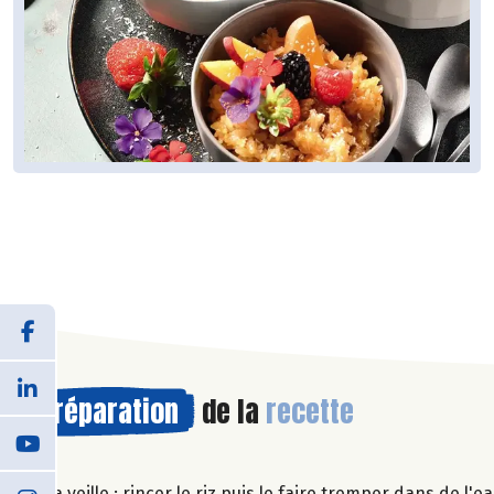
Préparation
de la
recette
La veille : rincer le riz puis le faire tremper dans de l