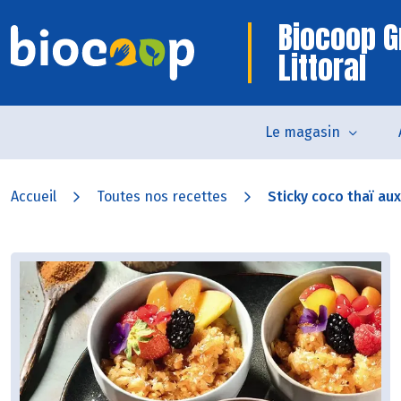
Biocoop G
Littoral
Le magasin
Accueil
Toutes nos recettes
Sticky coco thaï aux 