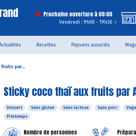
rand
Prochaine ouverture à 09:00
Vendredi : 9h00 - 19h30
Actualités
Recettes
Paysans associés
Maga
fruits par...
Sticky coco thaï aux fruits par 
Dessert
Sans gluten
Sans lactose
Sans porc
Vega
Printemps
Nombre de personnes
Prépara