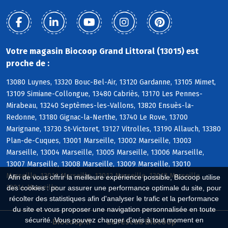
Votre magasin Biocoop Grand Littoral (13015) est
proche de :
13080 Luynes, 13320 Bouc-Bel-Air, 13120 Gardanne, 13105 Mimet,
13109 Simiane-Collongue, 13480 Cabriès, 13170 Les Pennes-
Mirabeau, 13240 Septèmes-les-Vallons, 13820 Ensuès-la-
Redonne, 13180 Gignac-la-Nerthe, 13740 Le Rove, 13700
Marignane, 13730 St-Victoret, 13127 Vitrolles, 13190 Allauch, 13380
Plan-de-Cuques, 13001 Marseille, 13002 Marseille, 13003
Marseille, 13004 Marseille, 13005 Marseille, 13006 Marseille,
13007 Marseille, 13008 Marseille, 13009 Marseille, 13010
Marseille, 13011 Marseille, 13012 Marseille, 13013 Marseille,
Afin de vous offrir la meilleure expérience possible, Biocoop utilise
13014 Marseille
des cookies : pour assurer une performance optimale du site, pour
récolter des statistiques afin d'analyser le trafic et la performance
du site et vous proposer une navigation personnalisée en toute
sécurité. Vous pouvez changer d'avis à tout moment en
Biocoop.fr
Le réseau Biocoop