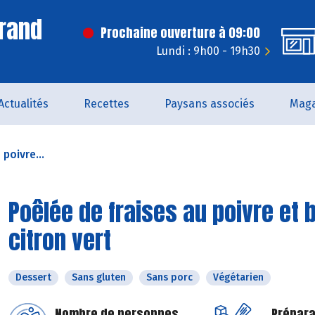
rand
Prochaine ouverture à 09:00
Lundi : 9h00 - 19h30
Actualités
Recettes
Paysans associés
Maga
poivre...
Poêlée de fraises au poivre et 
citron vert
Dessert
Sans gluten
Sans porc
Végétarien
Nombre de personnes
Prépara