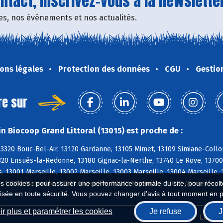
tact, inscrivez-vous à la newsletter
fres, nos événements et nos actualités.
ons légales
Protection des données
CGU
Gestio
re sur
n Biocoop Grand Littoral (13015) est proche de :
13320 Bouc-Bel-Air, 13120 Gardanne, 13105 Mimet, 13109 Simiane-Coll
820 Ensuès-la-Redonne, 13180 Gignac-la-Nerthe, 13740 Le Rove, 13700 M
 13001 Marseille, 13002 Marseille, 13003 Marseille, 13004 Marseille, 
, 13010 Marseille, 13011 Marseille, 13012 Marseille, 13013 Marseille, 
es cookies : pour assurer une performance optimale du site, pour récolter
isée en toute sécurité. Vous pouvez changer d'avis à tout moment en 
r plus et paramétrer les cookies
Je refuse
J
Biocoop.fr
Le ré