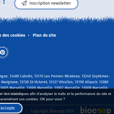
 !
Inscription newsletter
n des cookies
Plan du site
ongue, 13480 Cabriès, 13170 Les Pennes-Mirabeau, 13240 Septèmes-
arignane, 13730 St-Victoret, 13127 Vitrolles, 13190 Allauch, 13380
13005 Marseille, 13006 Marseille, 13007 Marseille, 13008 Marseille,
13014 Marseille
 des statistiques afin d'analyser le trafic et la performance du site et
paramétrant vos cookies. OK pour vous ?
'accepte
seau Biocoop
Copyright Biocoop 2026