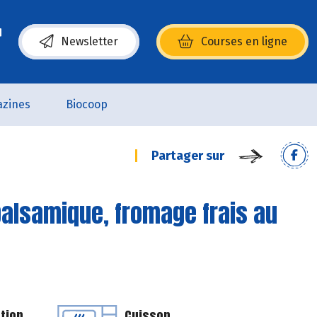
Newsletter
Courses en ligne
(s’ouvre dans une nouvelle fenêtre)
zines
Biocoop
Partager sur
balsamique, fromage frais au
tion
Cuisson