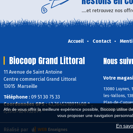
Restons en con
....et retrouvez nos of
Accueil
Contact
Menti
Biocoop Grand Littoral
Nous suiv
11 Avenue de Saint Antoine
Votre magasi
Centre commercial Grand Littoral
13015 Marseille
13080 Luynes, 
les-Vallons, 13
Téléphone :
09 51 30 75 33
Plan-de-Cuques,
Coordonnées GPS :
43,3645318911408 ° ,
13009 Marseille
Afin de vous offrir la meilleure expérience possible, Biocoop utilise d
5,35137824932099 °
vous proposer une navigation personnal
En savoi
Réalisé par