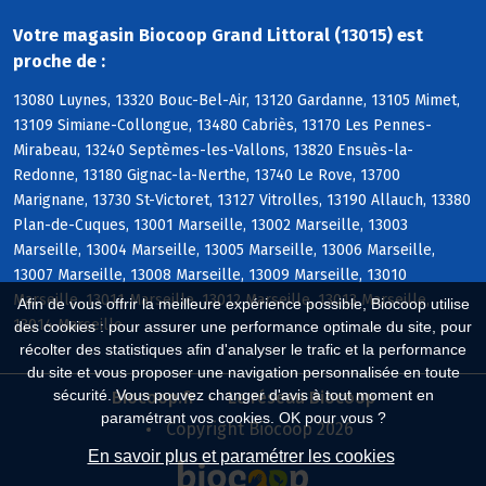
Votre magasin Biocoop Grand Littoral (13015) est
proche de :
13080 Luynes, 13320 Bouc-Bel-Air, 13120 Gardanne, 13105 Mimet,
13109 Simiane-Collongue, 13480 Cabriès, 13170 Les Pennes-
Mirabeau, 13240 Septèmes-les-Vallons, 13820 Ensuès-la-
Redonne, 13180 Gignac-la-Nerthe, 13740 Le Rove, 13700
Marignane, 13730 St-Victoret, 13127 Vitrolles, 13190 Allauch, 13380
Plan-de-Cuques, 13001 Marseille, 13002 Marseille, 13003
Marseille, 13004 Marseille, 13005 Marseille, 13006 Marseille,
13007 Marseille, 13008 Marseille, 13009 Marseille, 13010
Marseille, 13011 Marseille, 13012 Marseille, 13013 Marseille,
Afin de vous offrir la meilleure expérience possible, Biocoop utilise
13014 Marseille
des cookies : pour assurer une performance optimale du site, pour
récolter des statistiques afin d'analyser le trafic et la performance
du site et vous proposer une navigation personnalisée en toute
sécurité. Vous pouvez changer d'avis à tout moment en
Biocoop.fr
Le réseau Biocoop
paramétrant vos cookies. OK pour vous ?
Copyright Biocoop 2026
En savoir plus et paramétrer les cookies