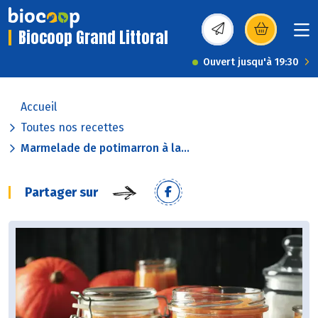
Biocoop Grand Littoral
(s’ouvre dans une nou
Ouvert jusqu'à 19:30
Accueil
Toutes nos recettes
Marmelade de potimarron à la...
Partager sur