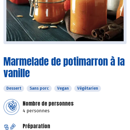
Marmelade de potimarron à la
vanille
Dessert
Sans porc
Vegan
Végétarien
Nombre de personnes
4 personnes
Préparation