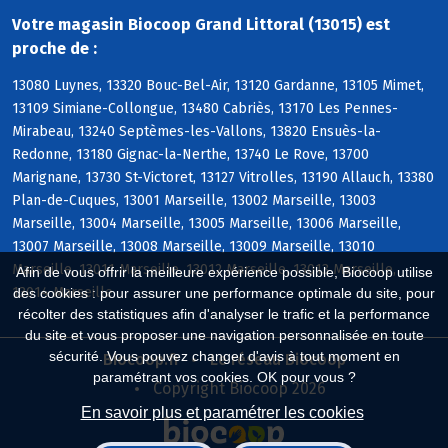
Votre magasin Biocoop Grand Littoral (13015) est
proche de :
13080 Luynes, 13320 Bouc-Bel-Air, 13120 Gardanne, 13105 Mimet,
13109 Simiane-Collongue, 13480 Cabriès, 13170 Les Pennes-
Mirabeau, 13240 Septèmes-les-Vallons, 13820 Ensuès-la-
Redonne, 13180 Gignac-la-Nerthe, 13740 Le Rove, 13700
Marignane, 13730 St-Victoret, 13127 Vitrolles, 13190 Allauch, 13380
Plan-de-Cuques, 13001 Marseille, 13002 Marseille, 13003
Marseille, 13004 Marseille, 13005 Marseille, 13006 Marseille,
13007 Marseille, 13008 Marseille, 13009 Marseille, 13010
Marseille, 13011 Marseille, 13012 Marseille, 13013 Marseille,
Afin de vous offrir la meilleure expérience possible, Biocoop utilise
13014 Marseille
des cookies : pour assurer une performance optimale du site, pour
récolter des statistiques afin d'analyser le trafic et la performance
du site et vous proposer une navigation personnalisée en toute
sécurité. Vous pouvez changer d'avis à tout moment en
Biocoop.fr
Le réseau Biocoop
paramétrant vos cookies. OK pour vous ?
Copyright Biocoop 2026
En savoir plus et paramétrer les cookies