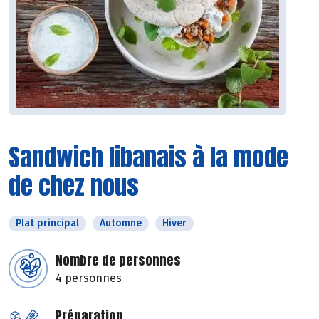
Sandwich libanais à la mode
de chez nous
Plat principal
Automne
Hiver
Nombre de personnes
4 personnes
Préparation