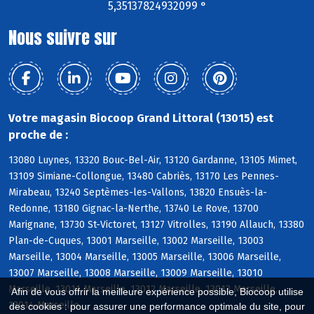
5,35137824932099 °
Nous suivre sur
Votre magasin Biocoop Grand Littoral (13015) est
proche de :
13080 Luynes, 13320 Bouc-Bel-Air, 13120 Gardanne, 13105 Mimet,
13109 Simiane-Collongue, 13480 Cabriès, 13170 Les Pennes-
Mirabeau, 13240 Septèmes-les-Vallons, 13820 Ensuès-la-
Redonne, 13180 Gignac-la-Nerthe, 13740 Le Rove, 13700
Marignane, 13730 St-Victoret, 13127 Vitrolles, 13190 Allauch, 13380
Plan-de-Cuques, 13001 Marseille, 13002 Marseille, 13003
Marseille, 13004 Marseille, 13005 Marseille, 13006 Marseille,
13007 Marseille, 13008 Marseille, 13009 Marseille, 13010
Marseille, 13011 Marseille, 13012 Marseille, 13013 Marseille,
Afin de vous offrir la meilleure expérience possible, Biocoop utilise
13014 Marseille
des cookies : pour assurer une performance optimale du site, pour