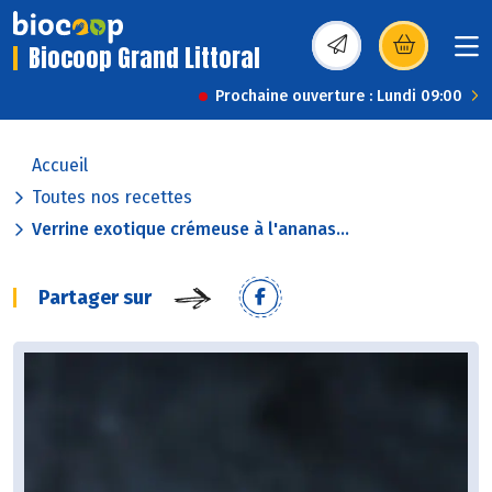
Biocoop Grand Littoral
(s’ouvre dans une nou
Prochaine ouverture : Lundi 09:00
Accueil
Toutes nos recettes
Verrine exotique crémeuse à l'ananas...
Partager sur