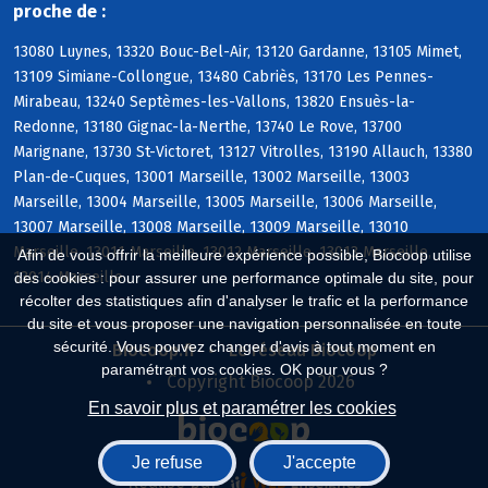
proche de :
13080 Luynes, 13320 Bouc-Bel-Air, 13120 Gardanne, 13105 Mimet,
13109 Simiane-Collongue, 13480 Cabriès, 13170 Les Pennes-
Mirabeau, 13240 Septèmes-les-Vallons, 13820 Ensuès-la-
Redonne, 13180 Gignac-la-Nerthe, 13740 Le Rove, 13700
Marignane, 13730 St-Victoret, 13127 Vitrolles, 13190 Allauch, 13380
Plan-de-Cuques, 13001 Marseille, 13002 Marseille, 13003
Marseille, 13004 Marseille, 13005 Marseille, 13006 Marseille,
13007 Marseille, 13008 Marseille, 13009 Marseille, 13010
Marseille, 13011 Marseille, 13012 Marseille, 13013 Marseille,
Afin de vous offrir la meilleure expérience possible, Biocoop utilise
13014 Marseille
des cookies : pour assurer une performance optimale du site, pour
récolter des statistiques afin d'analyser le trafic et la performance
du site et vous proposer une navigation personnalisée en toute
sécurité. Vous pouvez changer d'avis à tout moment en
Biocoop.fr
Le réseau Biocoop
paramétrant vos cookies. OK pour vous ?
Copyright Biocoop 2026
En savoir plus et paramétrer les cookies
Je refuse
J'accepte
Réalisé par