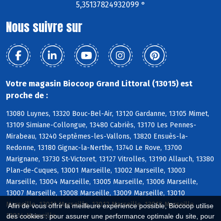
5,35137824932099 °
Nous suivre sur
Votre magasin Biocoop Grand Littoral (13015) est
proche de :
13080 Luynes, 13320 Bouc-Bel-Air, 13120 Gardanne, 13105 Mimet,
13109 Simiane-Collongue, 13480 Cabriès, 13170 Les Pennes-
Mirabeau, 13240 Septèmes-les-Vallons, 13820 Ensuès-la-
Redonne, 13180 Gignac-la-Nerthe, 13740 Le Rove, 13700
Marignane, 13730 St-Victoret, 13127 Vitrolles, 13190 Allauch, 13380
Plan-de-Cuques, 13001 Marseille, 13002 Marseille, 13003
Marseille, 13004 Marseille, 13005 Marseille, 13006 Marseille,
13007 Marseille, 13008 Marseille, 13009 Marseille, 13010
Marseille, 13011 Marseille, 13012 Marseille, 13013 Marseille,
Afin de vous offrir la meilleure expérience possible, Biocoop utilise
13014 Marseille
des cookies : pour assurer une performance optimale du site, pour