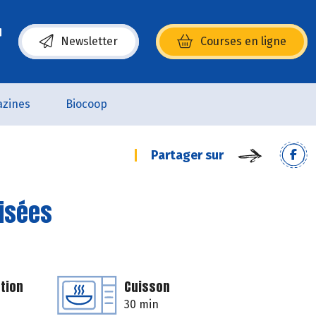
Newsletter
Courses en ligne
(s’ouvre dans une nouvelle fenêtre)
zines
Biocoop
Partager sur
isées
tion
Cuisson
30 min