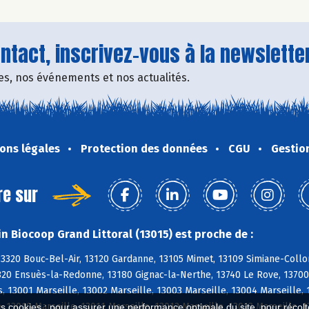
tact, inscrivez-vous à la newsletter
fres, nos événements et nos actualités.
ons légales
Protection des données
CGU
Gestio
re sur
n Biocoop Grand Littoral (13015) est proche de :
13320 Bouc-Bel-Air, 13120 Gardanne, 13105 Mimet, 13109 Simiane-Coll
820 Ensuès-la-Redonne, 13180 Gignac-la-Nerthe, 13740 Le Rove, 13700 M
 13001 Marseille, 13002 Marseille, 13003 Marseille, 13004 Marseille, 
, 13010 Marseille, 13011 Marseille, 13012 Marseille, 13013 Marseille, 
es cookies : pour assurer une performance optimale du site, pour récolter