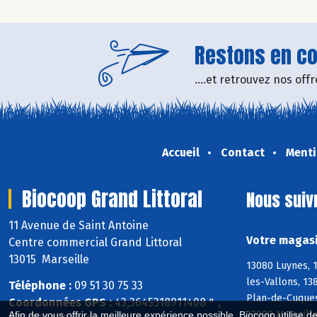
Restons en con
....et retrouvez nos of
Accueil
Contact
Menti
Biocoop Grand Littoral
Nous suiv
11 Avenue de Saint Antoine
Votre magasi
Centre commercial Grand Littoral
13015 Marseille
13080 Luynes, 
les-Vallons, 13
Téléphone :
09 51 30 75 33
Plan-de-Cuques,
Coordonnées GPS :
43,3645318911408 ° ,
13009 Marseille
Afin de vous offrir la meilleure expérience possible, Biocoop utilise d