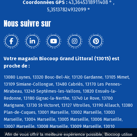
Coordonnées GPS :
43,3645318911408 ° ,
5,35137824932099 °
Nous suivre sur
Votre magasin Biocoop Grand Littoral (13015) est
proche de :
13080 Luynes, 13320 Bouc-Bel-Air, 13120 Gardanne, 13105 Mimet,
13109 Simiane-Collongue, 13480 Cabriès, 13170 Les Pennes-
Mirabeau, 13240 Septèmes-les-Vallons, 13820 Ensuès-la-
Redonne, 13180 Gignac-la-Nerthe, 13740 Le Rove, 13700
Marignane, 13730 St-Victoret, 13127 Vitrolles, 13190 Allauch, 13380
Plan-de-Cuques, 13001 Marseille, 13002 Marseille, 13003
Marseille, 13004 Marseille, 13005 Marseille, 13006 Marseille,
13007 Marseille, 13008 Marseille, 13009 Marseille, 13010
Marseille, 13011 Marseille, 13012 Marseille, 13013 Marseille,
Afin de vous offrir la meilleure expérience possible, Biocoop utilise