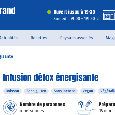
rand
Ouvert jusqu'à 19:30
Samedi : 9h00 - 19h30
Actualités
Recettes
Paysans associés
Maga
gisante
Infusion détox énergisante
Boisson
Sans gluten
Sans lactose
Vegan
Végétali
Nombre de personnes
Prépara
4 personnes
15 min