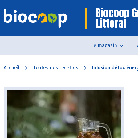
Biocoop G
Littoral
Le magasin
Accueil
Toutes nos recettes
Infusion détox éner