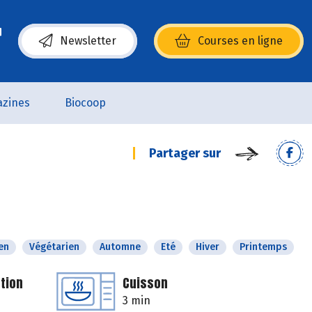
Newsletter
Courses en ligne
(s’ouvre dans une nouvelle fenêtre)
zines
Biocoop
Partager sur
en
Végétarien
Automne
Eté
Hiver
Printemps
tion
Cuisson
3 min