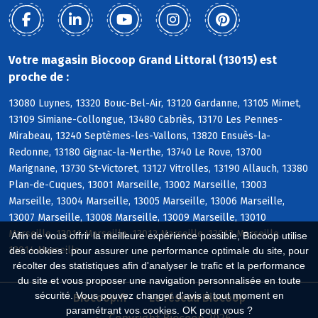
Votre magasin Biocoop Grand Littoral (13015) est
proche de :
13080 Luynes, 13320 Bouc-Bel-Air, 13120 Gardanne, 13105 Mimet,
13109 Simiane-Collongue, 13480 Cabriès, 13170 Les Pennes-
Mirabeau, 13240 Septèmes-les-Vallons, 13820 Ensuès-la-
Redonne, 13180 Gignac-la-Nerthe, 13740 Le Rove, 13700
Marignane, 13730 St-Victoret, 13127 Vitrolles, 13190 Allauch, 13380
Plan-de-Cuques, 13001 Marseille, 13002 Marseille, 13003
Marseille, 13004 Marseille, 13005 Marseille, 13006 Marseille,
13007 Marseille, 13008 Marseille, 13009 Marseille, 13010
Marseille, 13011 Marseille, 13012 Marseille, 13013 Marseille,
Afin de vous offrir la meilleure expérience possible, Biocoop utilise
13014 Marseille
des cookies : pour assurer une performance optimale du site, pour
récolter des statistiques afin d'analyser le trafic et la performance
du site et vous proposer une navigation personnalisée en toute
sécurité. Vous pouvez changer d'avis à tout moment en
Biocoop.fr
Le réseau Biocoop
paramétrant vos cookies. OK pour vous ?