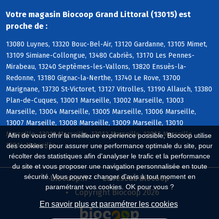
Votre magasin Biocoop Grand Littoral (13015) est
proche de :
13080 Luynes, 13320 Bouc-Bel-Air, 13120 Gardanne, 13105 Mimet,
13109 Simiane-Collongue, 13480 Cabriès, 13170 Les Pennes-
Mirabeau, 13240 Septèmes-les-Vallons, 13820 Ensuès-la-
Redonne, 13180 Gignac-la-Nerthe, 13740 Le Rove, 13700
Marignane, 13730 St-Victoret, 13127 Vitrolles, 13190 Allauch, 13380
Plan-de-Cuques, 13001 Marseille, 13002 Marseille, 13003
Marseille, 13004 Marseille, 13005 Marseille, 13006 Marseille,
13007 Marseille, 13008 Marseille, 13009 Marseille, 13010
Marseille, 13011 Marseille, 13012 Marseille, 13013 Marseille,
Afin de vous offrir la meilleure expérience possible, Biocoop utilise
13014 Marseille
des cookies : pour assurer une performance optimale du site, pour
récolter des statistiques afin d'analyser le trafic et la performance
du site et vous proposer une navigation personnalisée en toute
sécurité. Vous pouvez changer d'avis à tout moment en
Biocoop.fr
Le réseau Biocoop
paramétrant vos cookies. OK pour vous ?
Copyright Biocoop 2026
En savoir plus et paramétrer les cookies