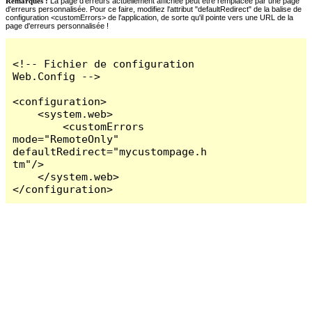
Remarques :
La page d'erreurs actuellement affichée peut être remplacée par une page
d'erreurs personnalisée. Pour ce faire, modifiez l'attribut "defaultRedirect" de la balise de
configuration <customErrors> de l'application, de sorte qu'il pointe vers une URL de la
page d'erreurs personnalisée !
<!-- Fichier de configuration 
Web.Config -->

<configuration>

    <system.web>

        <customErrors 
mode="RemoteOnly" 
defaultRedirect="mycustompage.h
tm"/>

    </system.web>

</configuration>