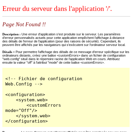
Erreur du serveur dans l'application '/'.
Page Not Found !!
Description :
Une erreur d'application s'est produite sur le serveur. Les paramètres
d'erreur personnalisés actuels pour cette application empêchent l'affichage à distance
des détails de l'erreur de l'application (pour des raisons de sécurité). Cependant, ils
peuvent être affichés par les navigateurs qui s'exécutent sur l'ordinateur serveur local.
Détails =
Pour permettre l'affichage des détails de ce message d'erreur spécifique sur les
ordinateurs distants, créez une balise <customErrors> dans un fichier de configuration
"web.config" situé dans le répertoire racine de l'application Web en cours. Attribuez
ensuite la valeur "off" à l'attribut "mode" de cette balise <customErrors>.
<!-- Fichier de configuration 
Web.Config -->

<configuration>

    <system.web>

        <customErrors 
mode="Off"/>

    </system.web>

</configuration>