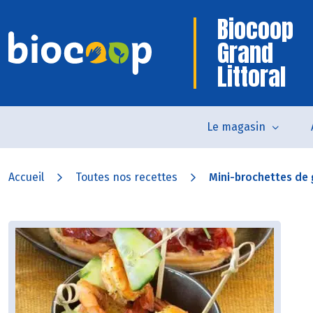
Biocoop
Grand
Littoral
Le magasin
Accueil
Toutes nos recettes
Mini-brochettes de