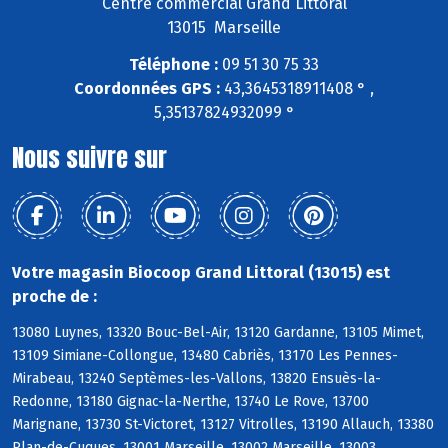
Centre commercial Grand Littoral
13015 Marseille
Téléphone :
09 51 30 75 33
Coordonnées GPS :
43,3645318911408 ° ,
5,35137824932099 °
Nous suivre sur
Votre magasin Biocoop Grand Littoral (13015) est
proche de :
13080 Luynes, 13320 Bouc-Bel-Air, 13120 Gardanne, 13105 Mimet,
13109 Simiane-Collongue, 13480 Cabriès, 13170 Les Pennes-
Mirabeau, 13240 Septèmes-les-Vallons, 13820 Ensuès-la-
Redonne, 13180 Gignac-la-Nerthe, 13740 Le Rove, 13700
Marignane, 13730 St-Victoret, 13127 Vitrolles, 13190 Allauch, 13380
Plan-de-Cuques, 13001 Marseille, 13002 Marseille, 13003