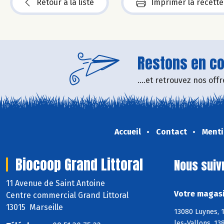
Retour à la liste
Imprimer la recette
Restons en con
....et retrouvez nos of
Accueil
Contact
Menti
Biocoop Grand Littoral
Nous suiv
11 Avenue de Saint Antoine
Votre magasi
Centre commercial Grand Littoral
13015 Marseille
13080 Luynes, 
les-Vallons, 13