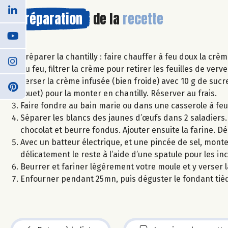
Préparation
de la
recette
Préparer la chantilly : faire chauffer à feu doux la crè
du feu, filtrer la crème pour retirer les feuilles de verv
Verser la crème infusée (bien froide) avec 10 g de sucr
fouet) pour la monter en chantilly. Réserver au frais.
Faire fondre au bain marie ou dans une casserole à feu 
Séparer les blancs des jaunes d’œufs dans 2 saladiers
chocolat et beurre fondus. Ajouter ensuite la farine. Dé
Avec un batteur électrique, et une pincée de sel, mon
délicatement le reste à l’aide d’une spatule pour les in
Beurrer et fariner légèrement votre moule et y verser 
Enfourner pendant 25mn, puis déguster le fondant tiède