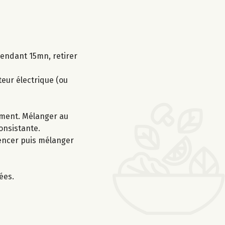
 pendant 15mn, retirer
teur électrique (ou
ement. Mélanger au
consistante.
mencer puis mélanger
ées.