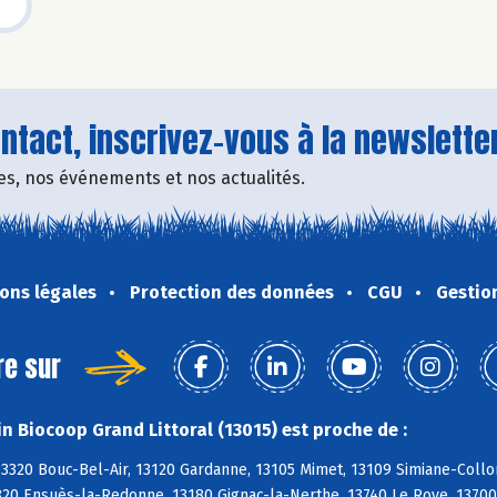
tact, inscrivez-vous à la newsletter
fres, nos événements et nos actualités.
ons légales
Protection des données
CGU
Gestio
re sur
n Biocoop Grand Littoral (13015) est proche de :
13320 Bouc-Bel-Air, 13120 Gardanne, 13105 Mimet, 13109 Simiane-Coll
820 Ensuès-la-Redonne, 13180 Gignac-la-Nerthe, 13740 Le Rove, 13700 M