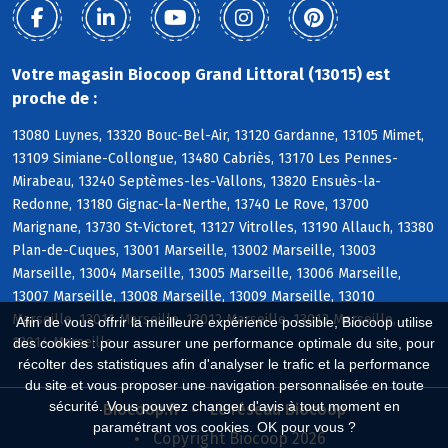
Votre magasin Biocoop Grand Littoral (13015) est
proche de :
13080 Luynes, 13320 Bouc-Bel-Air, 13120 Gardanne, 13105 Mimet,
13109 Simiane-Collongue, 13480 Cabriès, 13170 Les Pennes-
Mirabeau, 13240 Septèmes-les-Vallons, 13820 Ensuès-la-
Redonne, 13180 Gignac-la-Nerthe, 13740 Le Rove, 13700
Marignane, 13730 St-Victoret, 13127 Vitrolles, 13190 Allauch, 13380
Plan-de-Cuques, 13001 Marseille, 13002 Marseille, 13003
Marseille, 13004 Marseille, 13005 Marseille, 13006 Marseille,
13007 Marseille, 13008 Marseille, 13009 Marseille, 13010
Marseille, 13011 Marseille, 13012 Marseille, 13013 Marseille,
Afin de vous offrir la meilleure expérience possible, Biocoop utilise
13014 Marseille
des cookies : pour assurer une performance optimale du site, pour
récolter des statistiques afin d'analyser le trafic et la performance
du site et vous proposer une navigation personnalisée en toute
sécurité. Vous pouvez changer d'avis à tout moment en
Biocoop.fr
Le réseau Biocoop
paramétrant vos cookies. OK pour vous ?
Copyright Biocoop 2026