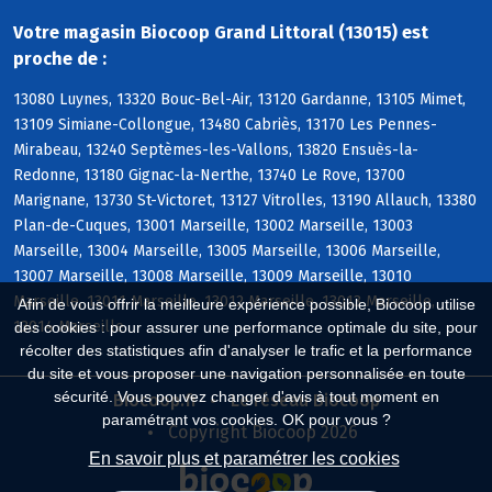
Votre magasin Biocoop Grand Littoral (13015) est
proche de :
13080 Luynes, 13320 Bouc-Bel-Air, 13120 Gardanne, 13105 Mimet,
13109 Simiane-Collongue, 13480 Cabriès, 13170 Les Pennes-
Mirabeau, 13240 Septèmes-les-Vallons, 13820 Ensuès-la-
Redonne, 13180 Gignac-la-Nerthe, 13740 Le Rove, 13700
Marignane, 13730 St-Victoret, 13127 Vitrolles, 13190 Allauch, 13380
Plan-de-Cuques, 13001 Marseille, 13002 Marseille, 13003
Marseille, 13004 Marseille, 13005 Marseille, 13006 Marseille,
13007 Marseille, 13008 Marseille, 13009 Marseille, 13010
Marseille, 13011 Marseille, 13012 Marseille, 13013 Marseille,
Afin de vous offrir la meilleure expérience possible, Biocoop utilise
13014 Marseille
des cookies : pour assurer une performance optimale du site, pour
récolter des statistiques afin d'analyser le trafic et la performance
du site et vous proposer une navigation personnalisée en toute
sécurité. Vous pouvez changer d'avis à tout moment en
Biocoop.fr
Le réseau Biocoop
paramétrant vos cookies. OK pour vous ?
Copyright Biocoop 2026
En savoir plus et paramétrer les cookies