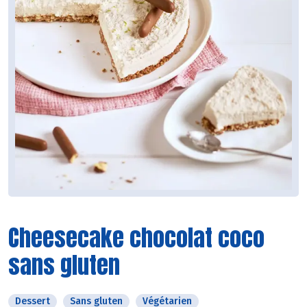
Cheesecake chocolat coco
sans gluten
Dessert
Sans gluten
Végétarien