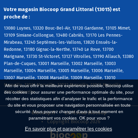
Votre magasin Biocoop Grand Littoral (13015) est
proche de :
13080 Luynes, 13320 Bouc-Bel-Air, 13120 Gardanne, 13105 Mimet,
13109 Simiane-Collongue, 13480 Cabriès, 13170 Les Pennes-
Mirabeau, 13240 Septèmes-les-Vallons, 13820 Ensuès-la-
Redonne, 13180 Gignac-la-Nerthe, 13740 Le Rove, 13700
Marignane, 13730 St-Victoret, 13127 Vitrolles, 13190 Allauch, 13380
Plan-de-Cuques, 13001 Marseille, 13002 Marseille, 13003
Marseille, 13004 Marseille, 13005 Marseille, 13006 Marseille,
13007 Marseille, 13008 Marseille, 13009 Marseille, 13010
Marseille, 13011 Marseille, 13012 Marseille, 13013 Marseille,
Afin de vous offrir la meilleure expérience possible, Biocoop utilise
13014 Marseille
des cookies : pour assurer une performance optimale du site, pour
récolter des statistiques afin d'analyser le trafic et la performance
du site et vous proposer une navigation personnalisée en toute
sécurité. Vous pouvez changer d'avis à tout moment en
Biocoop.fr
Le réseau Biocoop
paramétrant vos cookies. OK pour vous ?
Copyright Biocoop 2026
En savoir plus et paramétrer les cookies