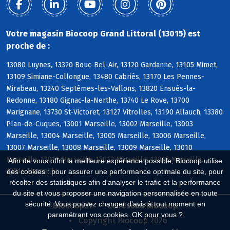
Votre magasin Biocoop Grand Littoral (13015) est
proche de :
13080 Luynes, 13320 Bouc-Bel-Air, 13120 Gardanne, 13105 Mimet,
13109 Simiane-Collongue, 13480 Cabriès, 13170 Les Pennes-
Mirabeau, 13240 Septèmes-les-Vallons, 13820 Ensuès-la-
Redonne, 13180 Gignac-la-Nerthe, 13740 Le Rove, 13700
Marignane, 13730 St-Victoret, 13127 Vitrolles, 13190 Allauch, 13380
Plan-de-Cuques, 13001 Marseille, 13002 Marseille, 13003
Marseille, 13004 Marseille, 13005 Marseille, 13006 Marseille,
13007 Marseille, 13008 Marseille, 13009 Marseille, 13010
Marseille, 13011 Marseille, 13012 Marseille, 13013 Marseille,
Afin de vous offrir la meilleure expérience possible, Biocoop utilise
13014 Marseille
des cookies : pour assurer une performance optimale du site, pour
récolter des statistiques afin d'analyser le trafic et la performance
du site et vous proposer une navigation personnalisée en toute
sécurité. Vous pouvez changer d'avis à tout moment en
Biocoop.fr
Le réseau Biocoop
paramétrant vos cookies. OK pour vous ?
Copyright Biocoop 2026