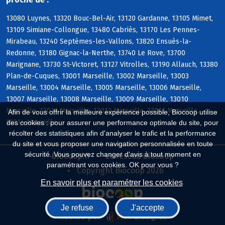
13080 Luynes, 13320 Bouc-Bel-Air, 13120 Gardanne, 13105 Mimet,
13109 Simiane-Collongue, 13480 Cabriès, 13170 Les Pennes-
Mirabeau, 13240 Septèmes-les-Vallons, 13820 Ensuès-la-
Redonne, 13180 Gignac-la-Nerthe, 13740 Le Rove, 13700
Marignane, 13730 St-Victoret, 13127 Vitrolles, 13190 Allauch, 13380
Plan-de-Cuques, 13001 Marseille, 13002 Marseille, 13003
Marseille, 13004 Marseille, 13005 Marseille, 13006 Marseille,
13007 Marseille, 13008 Marseille, 13009 Marseille, 13010
Marseille, 13011 Marseille, 13012 Marseille, 13013 Marseille,
Afin de vous offrir la meilleure expérience possible, Biocoop utilise
13014 Marseille
des cookies : pour assurer une performance optimale du site, pour
récolter des statistiques afin d'analyser le trafic et la performance
du site et vous proposer une navigation personnalisée en toute
sécurité. Vous pouvez changer d'avis à tout moment en
Biocoop.fr
Le réseau Biocoop
paramétrant vos cookies. OK pour vous ?
Copyright Biocoop 2026
En savoir plus et paramétrer les cookies
Je refuse
J'accepte
Réalisé par