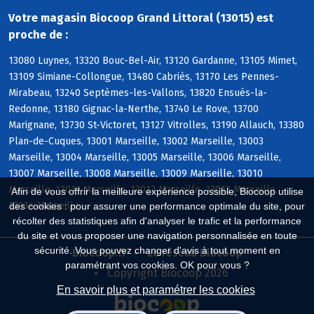
Votre magasin Biocoop Grand Littoral (13015) est
proche de :
13080 Luynes, 13320 Bouc-Bel-Air, 13120 Gardanne, 13105 Mimet,
13109 Simiane-Collongue, 13480 Cabriès, 13170 Les Pennes-
Mirabeau, 13240 Septèmes-les-Vallons, 13820 Ensuès-la-
Redonne, 13180 Gignac-la-Nerthe, 13740 Le Rove, 13700
Marignane, 13730 St-Victoret, 13127 Vitrolles, 13190 Allauch, 13380
Plan-de-Cuques, 13001 Marseille, 13002 Marseille, 13003
Marseille, 13004 Marseille, 13005 Marseille, 13006 Marseille,
13007 Marseille, 13008 Marseille, 13009 Marseille, 13010
Marseille, 13011 Marseille, 13012 Marseille, 13013 Marseille,
Afin de vous offrir la meilleure expérience possible, Biocoop utilise
13014 Marseille
des cookies : pour assurer une performance optimale du site, pour
récolter des statistiques afin d'analyser le trafic et la performance
du site et vous proposer une navigation personnalisée en toute
sécurité. Vous pouvez changer d'avis à tout moment en
Biocoop.fr
Le réseau Biocoop
paramétrant vos cookies. OK pour vous ?
Copyright Biocoop 2026
En savoir plus et paramétrer les cookies