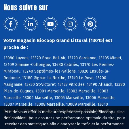
Nous suivre sur
Votre magasin Biocoop Grand Littoral (13015) est
proche de :
13080 Luynes, 13320 Bouc-Bel-Air, 13120 Gardanne, 13105 Mimet,
13109 Simiane-Collongue, 13480 Cabriès, 13170 Les Pennes-
Mirabeau, 13240 Septèmes-les-Vallons, 13820 Ensuès-la-
Redonne, 13180 Gignac-la-Nerthe, 13740 Le Rove, 13700
Marignane, 13730 St-Victoret, 13127 Vitrolles, 13190 Allauch, 13380
Plan-de-Cuques, 13001 Marseille, 13002 Marseille, 13003
Marseille, 13004 Marseille, 13005 Marseille, 13006 Marseille,
13007 Marseille, 13008 Marseille, 13009 Marseille, 13010
Marseille, 13011 Marseille, 13012 Marseille, 13013 Marseille,
Afin de vous offrir la meilleure expérience possible, Biocoop utilise
13014 Marseille
des cookies : pour assurer une performance optimale du site, pour
récolter des statistiques afin d'analyser le trafic et la performance